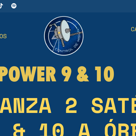
C
OS
POWER 9 & 10
ANZA 2 SAT
 & 10 A ÓR