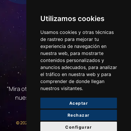
Utilizamos cookies
Usamos cookies y otras técnicas
de rastreo para mejorar tu
experiencia de navegación en
nuestra web, para mostrarte
contenidos personalizados y
anuncios adecuados, para analizar
CONTACTO
el tráfico en nuestra web y para
comprender de donde llegan
“Mira otra vez ese punto. Eso es aquí. Ese es
nuestros visitantes.
nuestro hogar. Eso somos nosotros…»
Aceptar
Rechazar
CONTROL DE MISIÓN
POWERED BY:SVG
© 2025
|
Configurar