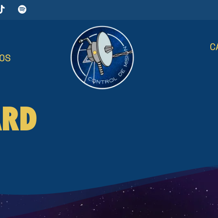
C
OS
ARD