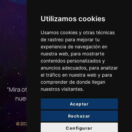
Utilizamos cookies
Usamos cookies y otras técnicas
de rastreo para mejorar tu
experiencia de navegación en
nuestra web, para mostrarte
contenidos personalizados y
anuncios adecuados, para analizar
CONTACTO
el tráfico en nuestra web y para
comprender de donde llegan
“Mira otra vez ese punto. Eso es aquí. Ese es
nuestros visitantes.
nuestro hogar. Eso somos nosotros…»
Aceptar
Rechazar
CONTROL DE MISIÓN
POWERED BY:SVG
© 2025
|
Configurar