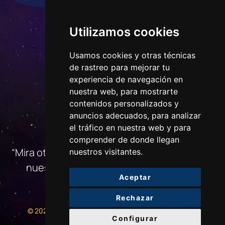
Utilizamos cookies
Usamos cookies y otras técnicas
de rastreo para mejorar tu
experiencia de navegación en
nuestra web, para mostrarte
contenidos personalizados y
anuncios adecuados, para analizar
CONTACTO
el tráfico en nuestra web y para
comprender de donde llegan
“Mira otra vez ese punto. Eso es aquí. Ese es
nuestros visitantes.
nuestro hogar. Eso somos nosotros…»
Aceptar
Rechazar
CONTROL DE MISIÓN
POWERED BY:SVG
© 2025
|
Configurar