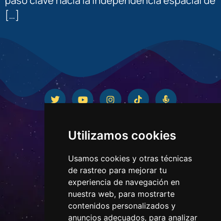
paso clave hacia la independencia espacial de
[…]
Utilizamos cookies
Usamos cookies y otras técnicas
de rastreo para mejorar tu
experiencia de navegación en
nuestra web, para mostrarte
contenidos personalizados y
CONTACTO
anuncios adecuados, para analizar