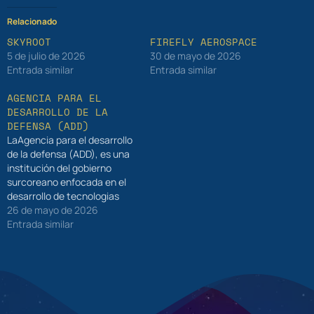
Relacionado
SKYROOT
FIREFLY AEROSPACE
5 de julio de 2026
30 de mayo de 2026
Entrada similar
Entrada similar
AGENCIA PARA EL
DESARROLLO DE LA
DEFENSA (ADD)
LaAgencia para el desarrollo
de la defensa (ADD), es una
institución del gobierno
surcoreano enfocada en el
desarrollo de tecnologias
militares tanto terrestres,
26 de mayo de 2026
aereas, marinas o
Entrada similar
espaciales. Fue fundadada
en 1970 para servir al
ejército de la República de
Corea del Sur.