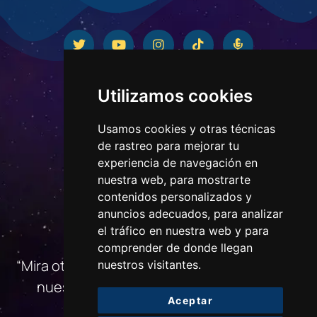
Utilizamos cookies
Usamos cookies y otras técnicas
de rastreo para mejorar tu
experiencia de navegación en
nuestra web, para mostrarte
contenidos personalizados y
anuncios adecuados, para analizar
CONTACTO
el tráfico en nuestra web y para
comprender de donde llegan
“Mira otra vez ese punto. Eso es aquí. Ese es
nuestros visitantes.
nuestro hogar. Eso somos nosotros…»
Aceptar