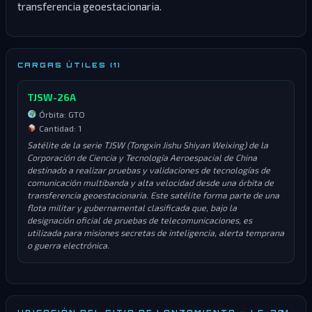
transferencia geoestacionaria.
CARGAS ÚTILES (1)
TJSW-26A
Órbita: GTO
Cantidad: 1
Satélite de la serie TJSW (Tongxin Jishu Shiyan Weixing) de la
Corporación de Ciencia y Tecnología Aeroespacial de China
destinado a realizar pruebas y validaciones de tecnologías de
comunicación multibanda y alta velocidad desde una órbita de
transferencia geoestacionaria. Este satélite forma parte de una
flota militar y gubernamental clasificada que, bajo la
designación oficial de pruebas de telecomunicaciones, es
utilizada para misiones secretas de inteligencia, alerta temprana
o guerra electrónica.
UBICACIÓN DEL SITIO DE LANZAMIENTO — LC-201