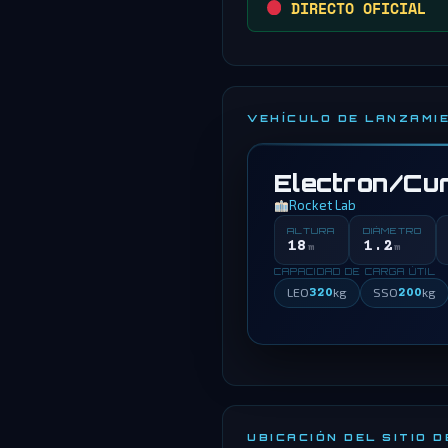
DIRECTO OFICIAL
VEHÍCULO DE LANZAMI
Electron/Cur
Rocket Lab
ALTURA
DIÁMETRO
18
1.2
m
m
CAPACIDAD DE CARGA ÚTIL
LEO
320
kg
SSO
200
kg
UBICACIÓN DEL SITIO 