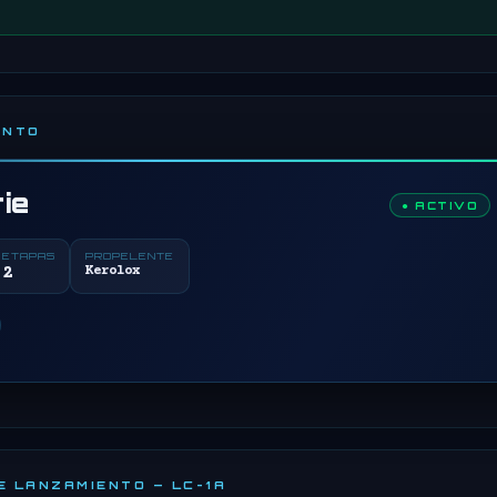
ENTO
ie
● ACTIVO
ETAPAS
PROPELENTE
2
Kerolox
DE LANZAMIENTO — LC-1A