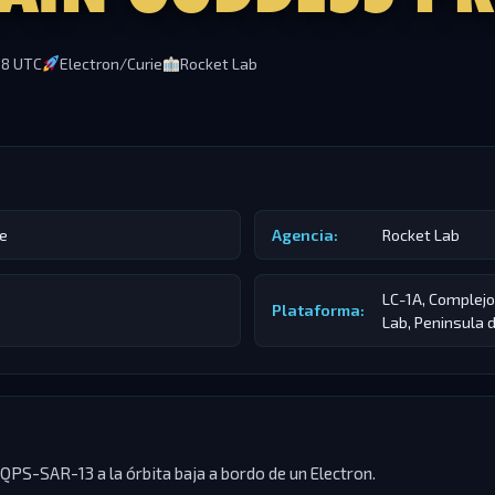
18 UTC
Electron/Curie
Rocket Lab
ie
Agencia:
Rocket Lab
LC-1A, Complej
Plataforma:
Lab, Peninsula 
e QPS-SAR-13 a la órbita baja a bordo de un Electron.