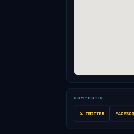
COMPARTIR
𝕏 TWITTER
FACEBO