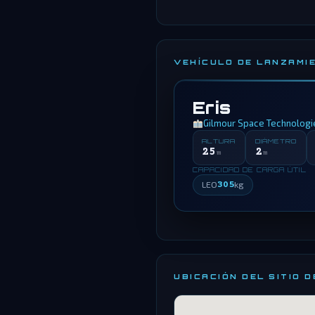
VEHÍCULO DE LANZAMI
Eris
Gilmour Space Technologi
ALTURA
DIÁMETRO
25
2
m
m
CAPACIDAD DE CARGA ÚTIL
LEO
305
kg
UBICACIÓN DEL SITIO 