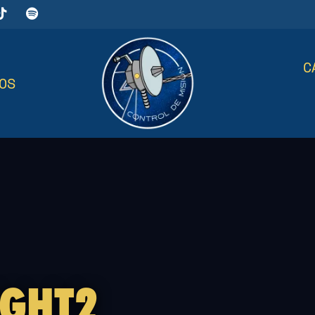
C
OS
IGHT2