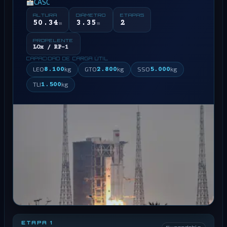
CASC
ALTURA
DIÁMETRO
ETAPAS
50.34
3.35
2
m
m
PROPELENTE
LOx / RP-1
CAPACIDAD DE CARGA ÚTIL
LEO
8.100
kg
GTO
2.800
kg
SSO
5.000
kg
TLI
1.500
kg
ETAPA 1