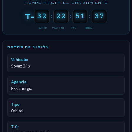
TIEMPO HASTA EL LANZAMIENTO
88
32
88
22
88
51
88
37
T-
:
:
:
DÍAS
HORAS
MIN
SEG
DATOS DE MISIÓN
Vehículo:
Soyuz 2.1b
Agencia:
RKK Energia
Tipo:
Orbital
T-0: