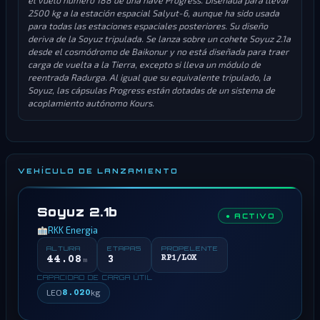
el vuelo número 188 de una nave Progress. Diseñada para llevar
2500 kg a la estación espacial Salyut-6, aunque ha sido usada
para todas las estaciones espaciales posteriores. Su diseño
deriva de la Soyuz tripulada. Se lanza sobre un cohete Soyuz 2.1a
desde el cosmódromo de Baikonur y no está diseñada para traer
carga de vuelta a la Tierra, excepto si lleva un módulo de
reentrada Radurga. Al igual que su equivalente tripulado, la
Soyuz, las cápsulas Progress están dotadas de un sistema de
acoplamiento autónomo Kours.
VEHÍCULO DE LANZAMIENTO
Soyuz 2.1b
● ACTIVO
RKK Energia
ALTURA
ETAPAS
PROPELENTE
44.08
3
RP1/LOX
m
CAPACIDAD DE CARGA ÚTIL
LEO
8.020
kg