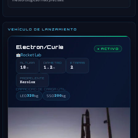
VEHÍCULO DE LANZAMIENTO
Electron/Curie
● ACTIVO
Rocket Lab
ALTURA
DIÁMETRO
ETAPAS
18
1.2
2
m
m
PROPELENTE
Kerolox
CAPACIDAD DE CARGA ÚTIL
LEO
320
kg
SSO
200
kg