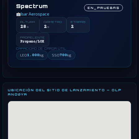
Spectrum
EN_PRUEBAS
Isar Aerospace
ALTURA
DIÁMETRO
ETAPAS
28
2
2
m
m
PROPELENTE
Propano/LOX
CAPACIDAD DE CARGA ÚTIL
LEO
1.000
kg
SSO
700
kg
UBICACIÓN DEL SITIO DE LANZAMIENTO — OLP
ANDØYA