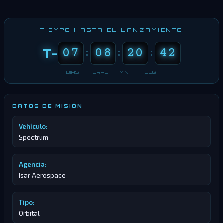
TIEMPO HASTA EL LANZAMIENTO
88
07
88
08
88
20
88
42
T-
:
:
:
DÍAS
HORAS
MIN
SEG
DATOS DE MISIÓN
Vehículo:
Spectrum
Agencia:
Isar Aerospace
Tipo:
Orbital