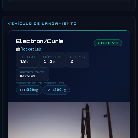
VEHÍCULO DE LANZAMIENTO
Electron/Curie
● ACTIVO
Rocket Lab
ALTURA
DIÁMETRO
ETAPAS
18
1.2
2
m
m
PROPELENTE
Kerolox
CAPACIDAD DE CARGA ÚTIL
LEO
320
kg
SSO
200
kg