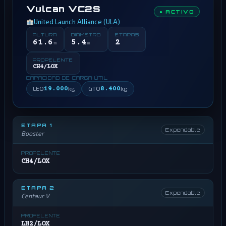
Vulcan VC2S
● ACTIVO
United Launch Alliance (ULA)
ALTURA
DIÁMETRO
ETAPAS
61.6
5.4
2
m
m
PROPELENTE
CH4/LOX
CAPACIDAD DE CARGA ÚTIL
LEO
19.000
kg
GTO
8.400
kg
ETAPA 1
Expendable
Booster
PROPELENTE
CH4/LOX
ETAPA 2
Expendable
Centaur V
PROPELENTE
LH2/LOX