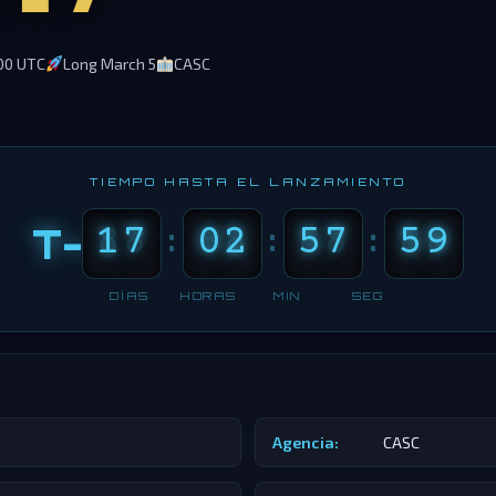
00 UTC
Long March 5
CASC
TIEMPO HASTA EL LANZAMIENTO
T-
88
17
88
02
88
57
88
59
:
:
:
DÍAS
HORAS
MIN
SEG
Agencia:
CASC