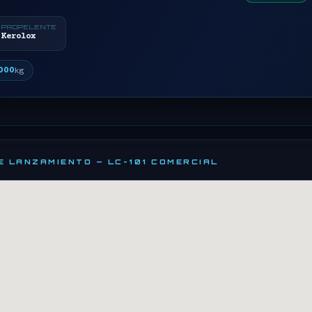
PROPELENTE
Kerolox
000
kg
DE LANZAMIENTO — LC-101 COMERCIAL