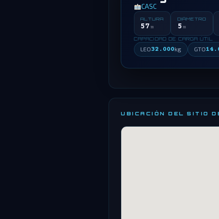
CASC
ALTURA
DIÁMETRO
57
5
m
m
CAPACIDAD DE CARGA ÚTIL
LEO
32.000
kg
GTO
14.
UBICACIÓN DEL SITIO 