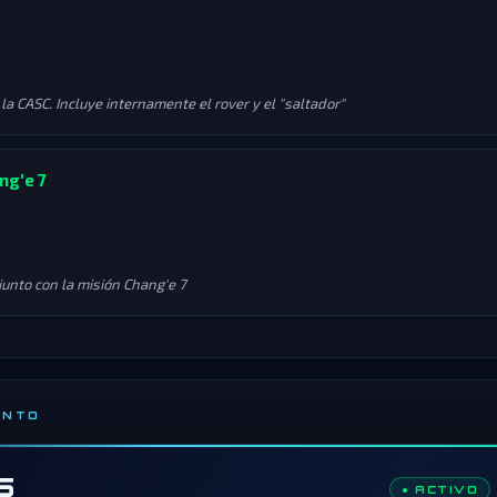
la CASC. Incluye internamente el rover y el "saltador"
ng'e 7
junto con la misión Chang'e 7
ENTO
5
● ACTIVO