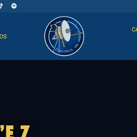
C
OS
E 7