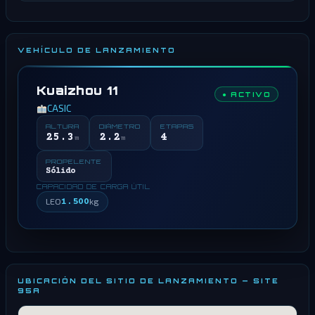
VEHÍCULO DE LANZAMIENTO
Kuaizhou 11
● ACTIVO
CASIC
ALTURA
DIÁMETRO
ETAPAS
25.3
2.2
4
m
m
PROPELENTE
Sólido
CAPACIDAD DE CARGA ÚTIL
LEO
1.500
kg
UBICACIÓN DEL SITIO DE LANZAMIENTO — SITE
95A