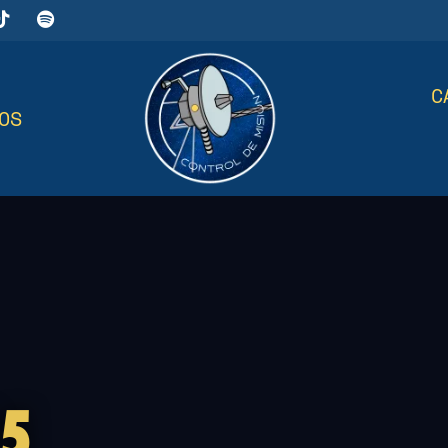
C
OS
5