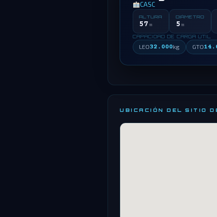
CASC
ALTURA
DIÁMETRO
57
5
m
m
CAPACIDAD DE CARGA ÚTIL
LEO
32.000
kg
GTO
14.
UBICACIÓN DEL SITIO 