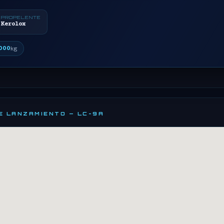
PROPELENTE
Kerolox
000
kg
DE LANZAMIENTO — LC-9A