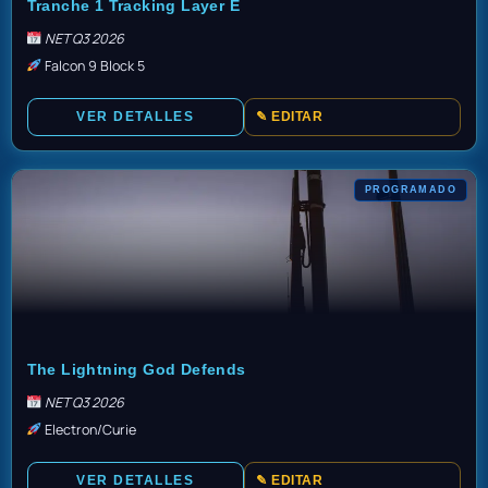
Tranche 1 Tracking Layer E
NET Q3 2026
Falcon 9 Block 5
VER DETALLES
✎ EDITAR
PROGRAMADO
TBD
The Lightning God Defends
NET Q3 2026
Electron/Curie
VER DETALLES
✎ EDITAR