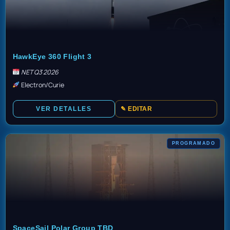
TBD
HawkEye 360 Flight 3
NET Q3 2026
Electron/Curie
VER DETALLES
✎ EDITAR
PROGRAMADO
TBD
SpaceSail Polar Group TBD