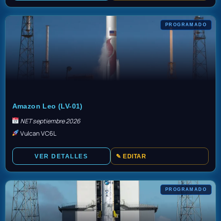
PROGRAMADO
TBD
Amazon Leo (LV-01)
NET septiembre 2026
Vulcan VC6L
VER DETALLES
✎ EDITAR
PROGRAMADO