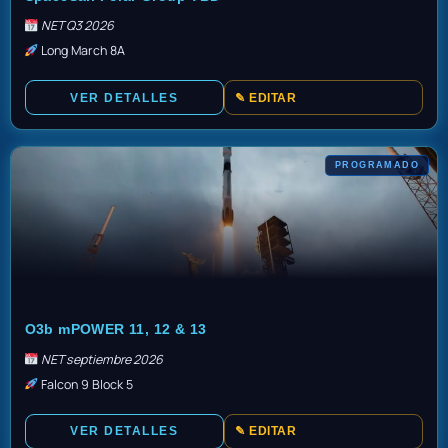
NET Q3 2026
Long March 8A
VER DETALLES
✎ EDITAR
PROGRAMADO
TBD
O3b mPOWER 11, 12 & 13
NET septiembre 2026
Falcon 9 Block 5
VER DETALLES
✎ EDITAR