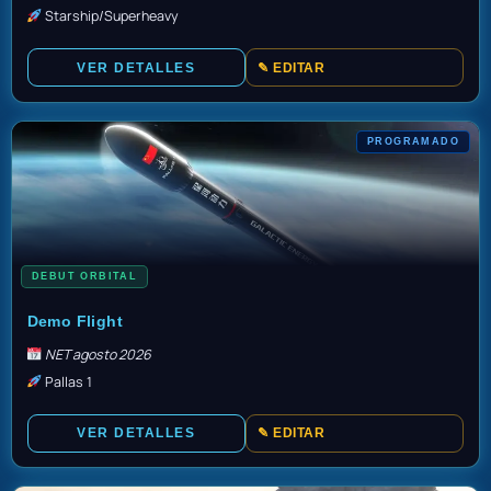
Starship/Superheavy
VER DETALLES
✎ EDITAR
PROGRAMADO
DEBUT ORBITAL
TBD
Demo Flight
NET agosto 2026
Pallas 1
VER DETALLES
✎ EDITAR