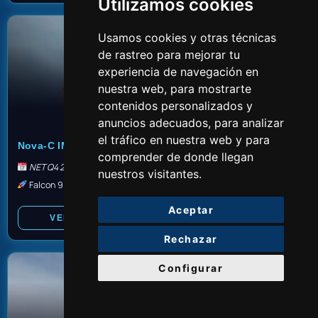
Utilizamos cookies
PROGRAMADO
Usamos cookies y otras técnicas
de rastreo para mejorar tu
experiencia de navegación en
nuestra web, para mostrarte
contenidos personalizados y
TBD
anuncios adecuados, para analizar
el tráfico en nuestra web y para
Nova-C IM-3 & Others
comprender de donde llegan
NET Q4 2026
nuestros visitantes.
Falcon 9 Block 5
Aceptar
VER DETALLES
✎ EDITAR
Rechazar
Configurar
PROGRAMADO